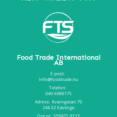
Food Trade International
AB
E-post:
Info@foodtrade.nu
Telefon:
040-6086175
Adress:
Kvarngatan 70
244 32 Kävlinge
Org.nr:
559471-9113