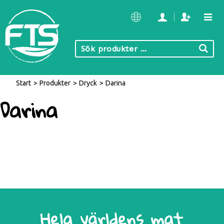
Start
/
Produkter
/
Dryck
/
Darina
Darina
Hela världens mat